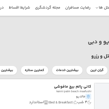
ل ها
رضایت مسافران
مجله گردشگری
شرایط اقساط
درب
یو و دبی
ل و رزرو
گران ترین
بیشترین خدمات
کمترین ستاره
بیشترین س
کانی پالم بیچ مافوشی
kanni palm beach maafushi
مالدیو
4 شب
استاندارد
(Bed & Breakfast)