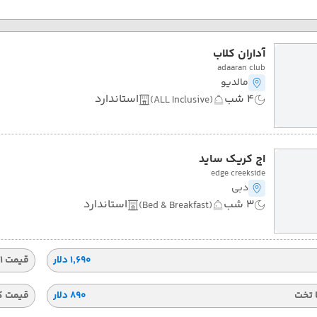
آداران کلاب
adaaran club
مالدیو
4 شب
استاندارد
(ALL Inclusive)
اج کریک ساید
edge creekside
دبی
3 شب
استاندارد
(Bed & Breakfast)
۱٬۶۹۰ دلار
قیمت 1 تخته
 تخت
۸۹۰ دلار
قیمت ک