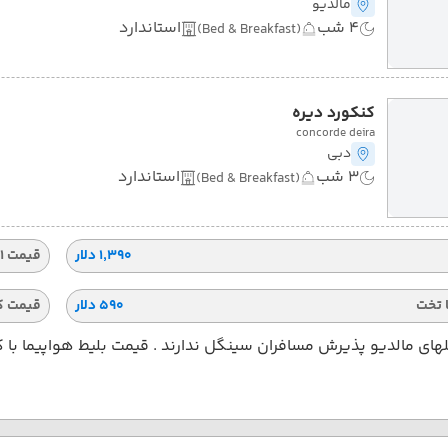
مالدیو
4 شب
استاندارد
(Bed & Breakfast)
کنکورد دیره
concorde deira
دبی
3 شب
استاندارد
(Bed & Breakfast)
۱٬۳۹۰ دلار
قیمت 1 تخته
 تخت
۵۹۰ دلار
قیمت ک
ای مالدیو پذیرش مسافران سینگل ندارند . قیمت بلیط هواپیما با 