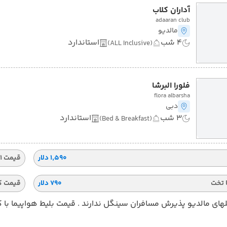
آداران کلاب
adaaran club
مالدیو
4 شب
استاندارد
(ALL Inclusive)
فلورا البرشا
flora albarsha
دبی
3 شب
استاندارد
(Bed & Breakfast)
۱٬۵۹۰ دلار
قیمت 1 تخته
 تخت
۷۹۰ دلار
قیمت ک
ای مالدیو پذیرش مسافران سینگل ندارند . قیمت بلیط هواپیما با 