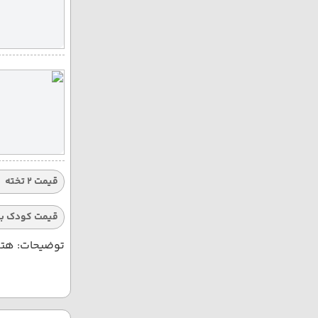
قیمت 2 تخته
قیمت کودک با
توضیحات: هتله