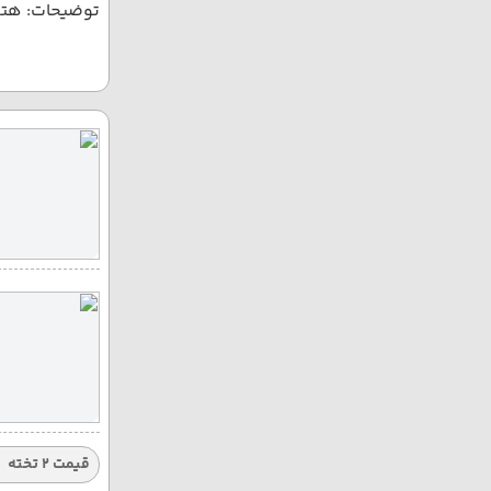
توضیحات: هتله
قیمت 2 تخته