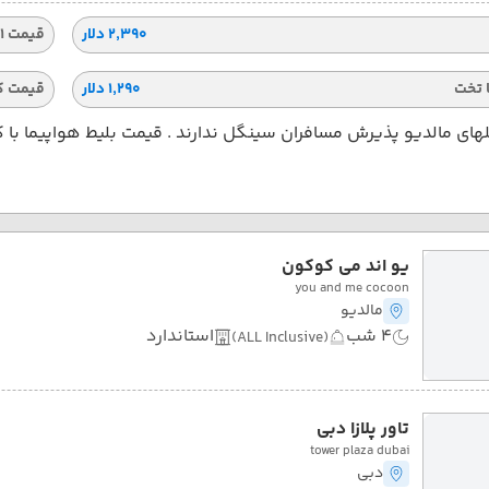
۲٬۳۹۰ دلار
قیمت 1 تخته
 تخت
۱٬۲۹۰ دلار
قیمت ک
ای مالدیو پذیرش مسافران سینگل ندارند . قیمت بلیط هواپیما با 
یو اند می کوکون
you and me cocoon
مالدیو
4 شب
استاندارد
(ALL Inclusive)
تاور پلازا دبی
tower plaza dubai
دبی