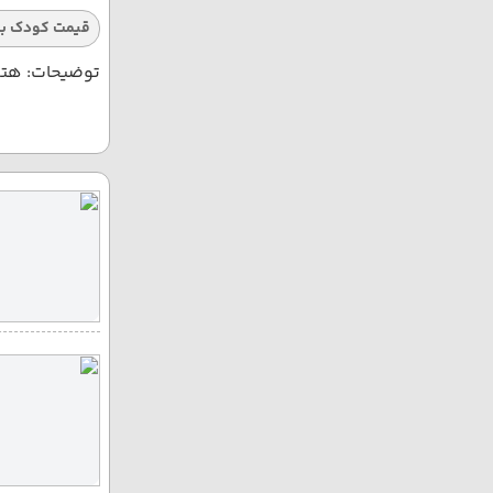
قیمت کودک با
توضیحات: هتله