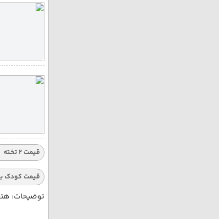
قیمت 2 تخته
قیمت کودک با
توضیحات: هتله