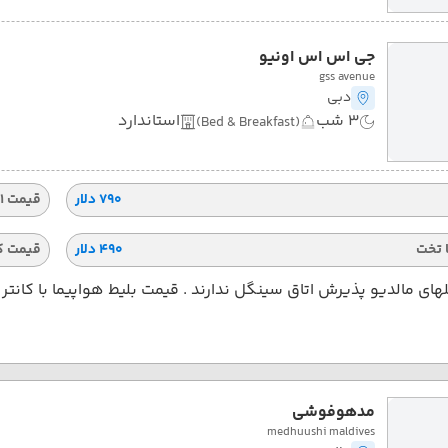
جی اس اس اونیو
gss avenue
دبی
3 شب
استاندارد
(Bed & Breakfast)
۷۹۰ دلار
قیمت 1 تخته
 تخت
۴۹۰ دلار
قیمت ک
ای مالدیو پذیرش اتاق سینگل ندارند . قیمت بلیط هواپیما با کانت
مدهوفوشی
medhuushi maldives