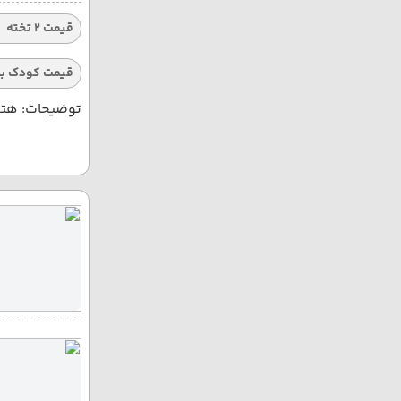
قیمت 2 تخته
قیمت کودک با
توضیحات: هتله