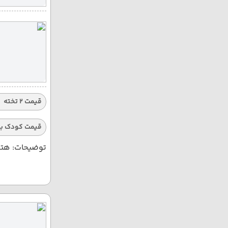
قیمت 2 تخته
قیمت کودک با
توضیحات: هتله