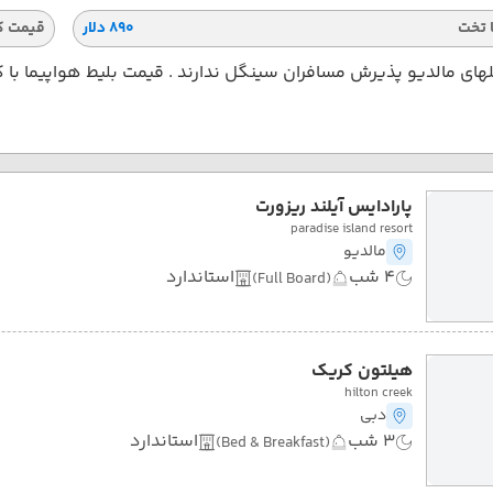
 تخت
۸۹۰ دلار
قیمت ک
ای مالدیو پذیرش مسافران سینگل ندارند . قیمت بلیط هواپیما با 
پارادایس آیلند ریزورت
paradise island resort
مالدیو
4 شب
استاندارد
(Full Board)
هیلتون کریک
hilton creek
دبی
3 شب
استاندارد
(Bed & Breakfast)