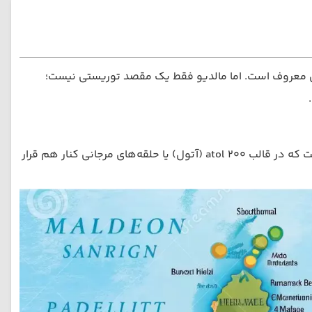
س معروف است. اما مالدیو فقط یک مقصد توریستی نیست؛
مالدیو در اقیانوس هند، جنوب غربی کشور هند و جنوب سریلانکا واقع شده است. این کشور متشکل از حدود ۱۱۹۲ جزیره کوچک است که در قالب ۲۰۰ atol (آتول) یا حلقه‌های مرجانی کنار هم قرار