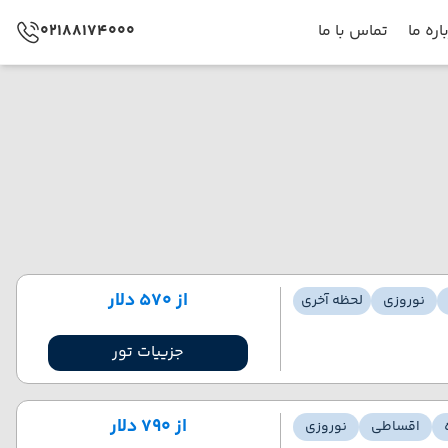
اره ما
تماس با ما
02188174000
از ۵۷۰ دلار
نوروزی
لحظه آخری
جزییات تور
از ۷۹۰ دلار
اقساطی
نوروزی