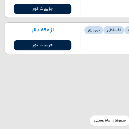
جزییات تور
از ۸۹۰ دلار
اقساطی
نوروزی
جزییات تور
سفرهای ماه عسلی