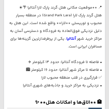
📍 **موقعیت مکانی هتل گرند پارک لارا آنتالیا 🌴☀️
هتل گرند پارک لارا (Grand Park Lara) در منطقه بسیار
محبوب و توریستی **لارا** واقع شده است. این هتل به
دلیل نزدیکی فوق‌العاده به فرودگاه و دسترسی آسان به
مراکز خرید شهر
آنتالیا
، یکی از پرطرفدارترین گزینه‌ها برای
مسافران ایرانی است.
• فاصله تا فرودگاه آنتالیا: حدود ۱۴ کیلومتر ✈️
• فاصله تا مرکز شهر آنتالیا: حدود ۱۶ کیلومتر 🏙️
✅ قرارگیری در قلب منطقه محبوب لارا
• نزدیکی به مراکز خرید و جاذبه‌های شهری آنتالیا
🏨 **اتاق‌ها و امکانات هتل** ✨