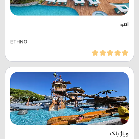
اتنو
ETHNO
ویاژ بلک