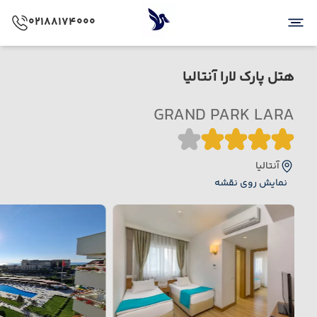
02188174000
هتل پارک لارا آنتالیا
GRAND PARK LARA
آنتالیا
نمایش روی نقشه