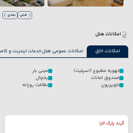
قبلی
بعدی
امکانات هتل
امکانات اتاق
امکانات عمومی هتل
خدمات اینترنت و کامپ
تهویه مطبوع (اسپلیت)
مینی بار
صندوق امانات
یخچال
تلویزیون
نظافت روزانه
گرند پارک لارا