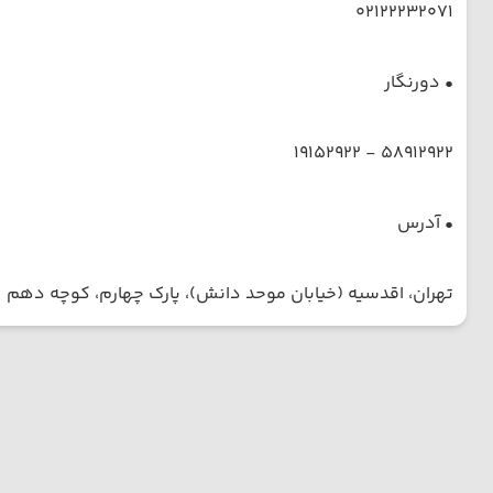
02122232071
• دورنگار
58912922 - 19152922
• آدرس
تهران، اقدسیه (خیابان موحد دانش)، پارک چهارم، کوچه دهم