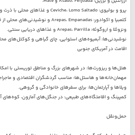
آرژانتین و برزیل: Asado، Feijoada و Mate.
پرو و بولیوی: Ceviche، Lomo Saltado و غذاهای محلی با ذرت و سیب‌زمینی.
کلمبیا و اکوادور: Arepas، Empanadas و نوشیدنی‌های محلی از قهوه و میوه‌های استوایی.
ونزوئلا و اروگوئه: Arepas، Parrilla و غذاهای دریایی سنتی.
نوشیدنی‌ها: آبمیوه‌های استوایی، چای گیاهی و کوکتل‌های محل
اقامت در آمریکای جنوبی
هتل‌ها و ریزورت‌ها: در شهرهای بزرگ و مناطق توریستی با امک
مهمان‌خانه‌ها و هاستل‌ها: مناسب گردشگران اقتصادی و ماجراج
ویلاها و آپارتمان‌ها: برای سفرهای خانوادگی و گروهی.
کمپینگ و اقامتگاه‌های طبیعی: در جنگل‌های آمازون، کوه‌های آن
حمل‌ونقل