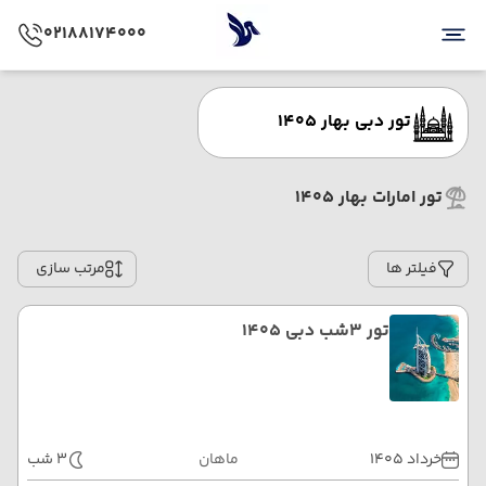
02188174000
تور دبی بهار 1405
تور امارات بهار 1405
فیلتر ها
مرتب سازی
تور 3شب دبی 1405
خرداد 1405
ماهان
3 شب