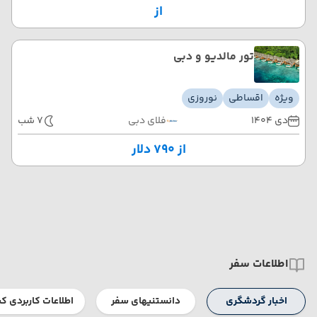
از
تور مالدیو و دبی
ویژه
اقساطی
نوروزی
دی 1404
فلای دبی
7 شب
از ۷۹۰ دلار
اطلاعات سفر
اخبار گردشگری
دانستنیهای سفر
اطلاعات کاربردی ک