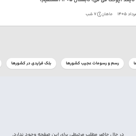
ایلند (پوکت فی فی) تابستان 1405 (مستقیم)
داد 1405
ماهان
7 شب
ا
رسم و رسومات عجیب کشورها
بلک فرایدی در کشورها
در حال حاضر مطلب مرتبطی برای این صفحه وجود ندارد.