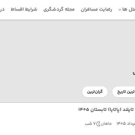
ل ها
رضایت مسافران
مجله گردشگری
شرایط اقساط
درب
ترین تاریخ
گران‌ترین
تایلند (پاتایا) تابستان 1405
داد 1405
ماهان
7 شب