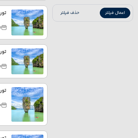
تور 
اعمال فیلتر
حذف فیلتر
مر
تور ت
مر
تور ت
مر