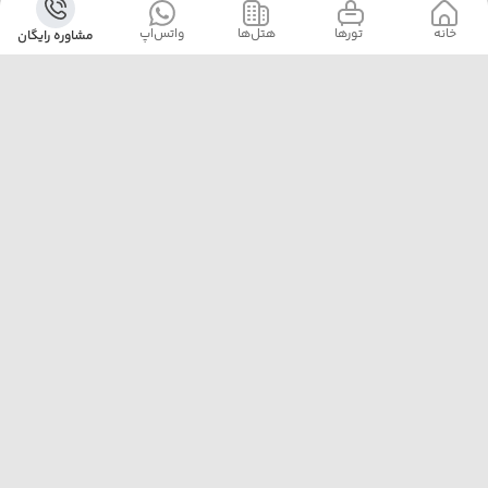
خانه
‌‌ تور‌ها
‌هتل‌ها
واتس‌اپ
مشاوره رایگان
آژانس پلیکان پرواز با ارائه‌ی بهترین تورهای داخلی و خارجی،
خدمات رزرو هتل، بلیت هواپیما و پشتیبانی ۲۴ ساعته، همراه
مطمئن سفرهای شماست. ما با تجربه، دقت و تعهد، لحظه‌هایی
خاطره‌ساز برایتان رقم می‌زنیم.
تهران خیابان مطهری نرسیده به تقاطع سهروردی پلاک 97
واحد 7
02188174000
pelicanparvaz.asia@yahoo.com