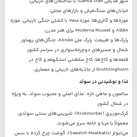
شهر قدیمی Gamla Stan: با ساختمان‌های تاریخی،
خیابان‌های سنگ‌فرش و بازارهای محلی.
موزه‌ها و گالری‌ها: موزه Vasa با کشتی جنگی تاریخی، موزه
ABBA و Moderna Museet برای هنر مدرن.
پارک‌ها و طبیعت: پارک ملی Abisko، جنگل‌های پهناور
شمال و مسیرهای دوچرخه‌سواری در سراسر کشور.
قلعه‌ها و کاخ‌ها: کاخ سلطنتی استکهلم و کاخ در
Drottningholm از جاذبه‌های تاریخی و معماری.
غذا و نوشیدنی در سوئد
سالمون و ماهی تازه: غذای اصلی و محبوب سوئد، به ویژه
در شمال کشور.
کرک‌موربری (Krokmorber): شیرینی‌های سنتی سوئدی،
معمولاً با مربا و خامه سرو می‌شوند.
می‌تبولز (Swedish Meatballs): گوشت چرخ کرده با سس