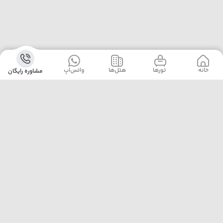
خانه
‌‌ تور‌ها
‌هتل‌ها
واتس‌اپ
مشاوره رایگان
آژانس پلیکان پرواز با ارائه‌ی بهترین تورهای داخلی و خارجی،
خدمات رزرو هتل، بلیت هواپیما و پشتیبانی ۲۴ ساعته، همراه
مطمئن سفرهای شماست. ما با تجربه، دقت و تعهد، لحظه‌هایی
خاطره‌ساز برایتان رقم می‌زنیم.
تهران خیابان مطهری نرسیده به تقاطع سهروردی پلاک 97
واحد 7
02188174000