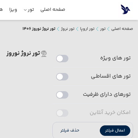
صفحه اصلی
تور
ویزا
هت
صفحه اصلی
تور
تور اروپا
تور نروژ
تور نروژ نوروز 1406
تور نروژ نوروز
تور های ویژه
تور های اقساطـی
تورهای دارای ظرفیت
امکان خرید آنلاین
اعمال فیلتر
حذف فیلتر