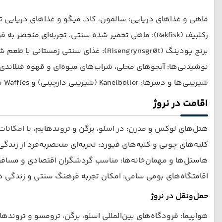
ماهی و غذاهای دریایی: سالمون، کاد، میگو و غذاهای دریایی 
رکلبیف (Rakfisk): ماهی تخمیر شده سنتی، تجربه‌ای منحصر به فرد برای علاقه‌مندان به فرهنگ محلی.
برنج پودینگ (Risengrynsgrøt): غذای سنتی زمستانی با طعم شیرین و کرمی.
نوشیدنی‌ها: آبجوهای محلی، شراب‌های میوه‌ای و قهوه فنلاند
شیرینی‌ها و دسرها: Kanelboller (شیرینی دارچینی) و Waffles نروژی که در کافه‌ها سرو می‌شوند.
اقامت در نروژ
هتل‌های لوکس و مدرن: در اسلو، برگن و تروندهایم، با امکانات
کلبه‌های چوبی و کلبه‌های فیورد: تجربه‌ای منحصربه‌فرد از زندگ
هاستل‌ها و مهمان‌خانه‌ها: مناسب گردشگران اقتصادی و مسافر
اقامتگاه‌های بومی سامی: امکان تجربه فرهنگ سنتی و زندگی در
حمل‌ونقل در نروژ
هواپیما: فرودگاه‌های بین‌المللی اسلو، برگن، ترومسو و تروند