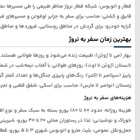
قطار و اتوبوس: شبکه قطار نروژ مناظر طبیعی را طی مسیرها نم
قایق و کشتی: مناسب برای سفر به جزایر لوفوتن و مسیرهای فی
کرایه خودرو: برای گردش در مناطق روستایی، فیوردها و مناط
بهترین زمان سفر به نروژ
بهار (می تا ژوئن): طبیعت زنده می‌شود و روزها طولانی هستند.
تابستان (ژوئن تا اوت): روزهای طولانی با آفتاب نیمه‌شب در ش
پاییز (سپتامبر تا اکتبر): رنگ‌های پاییزی جنگل‌ها و تعداد کمتر 
زمستان (نوامبر تا مارس): مناسب برای اسکی، شفق قطبی و تجرب
هزینه‌های سفر به نروژ
هزینه روزانه: حدود ۸۰ تا ۱۸۰ یورو بسته به سبک سفر و نوع اقامت.
خوراک و نوشیدنی: غذا در رستوران محلی ۲۰ تا ۴۰ یورو، شیرینی‌ها حدود ۴ تا ۶ یورو.
حمل‌ونقل عمومی: بلیت مترو و اتوبوس شهری ۳ تا ۵ یورو، قطار بین شهری متغیر و معمولاً کمی گران‌تر.