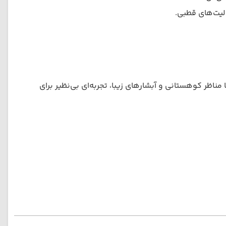
اذبه طبیعی کشور شامل Geirangerfjord، Sognefjord و Hardangerfjord. این فیوردها با مناظر کوهستانی و آبشارهای زیبا، تجربه‌ای بی‌نظیر برای