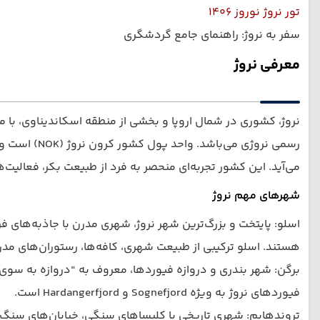
تور نروژ نوروز 1406
سفر به نروژ: راهنمای جامع گردشگری
معرفی نروژ
نروژ، کشوری در شمال اروپا و بخشی از منطقه اسکاندیناوی، با
رسمی نروژی 
می‌آید. این کشور تجربه‌ای منحصر به فرد از طبیعت بکر، فعالیت‌
شهرهای مهم نروژ
اسلو: پایتخت و بزرگ‌ترین شهر نروژ، شهری مدرن با جاذبه‌های 
هستند. اسلو ترکیبی از طبیعت شهری، کافه‌ها، رستوران‌های مدر
فیوردهای نروژ به ویژه Sognefjord و Hardangerfjord است.
تروندهایم: شهری تاریخی با کلیساهای سنگی، خیابان‌های سنگ‌فرش و دانشگاه معتبر NTNU. کلیسای نیدا