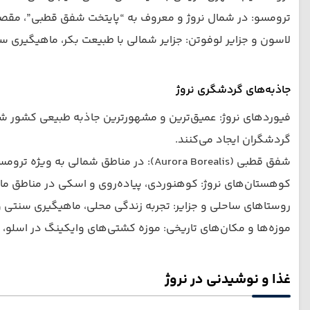
ترومسو: در شمال نروژ و معروف به “پایتخت شفق قطبی”، مقصد اصلی گردشگران زمستانی بر
لاسون و جزایر لوفوتن: جزایر شمالی با طبیعت بکر، ماهیگیری 
جاذبه‌های گردشگری نروژ
گردشگران ایجاد می‌کنند.
شفق قطبی (Aurora Borealis): در مناطق شمالی به ویژه ترومسو و لوفوتن دیده می‌شود. بهترین زمان از سپتامبر تا مارس است.
کوهستان‌های نروژ: کوهنوردی، پیاده‌روی و اسکی در مناطق مانند Rondane و unheimen
روستاهای ساحلی و جزایر: تجربه زندگی محلی، ماهیگیری سنتی
موزه‌ها و مکان‌های تاریخی: موزه کشتی‌های وایکینگ در اسلو،
غذا و نوشیدنی در نروژ