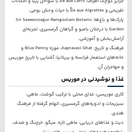
جزایر کوچک اطراف: Île aux Cerfs با سواحل زیبا و امکانات
تفریحی و Île aux Aigrettes با حیات وحش بومی.
پارک‌ها و باغ‌ها: Sir Seewoosagur Ramgoolam Botanic
Garden با درختان بامبو و گیاهان گرمسیری، تجربه‌ای
آرامش‌بخش و آموزشی.
فرهنگ و تاریخ: Aapravasi Ghat، موزه Blue Penny و
خانه‌های استعمار فرانسه و بریتانیا، آشنایی با تاریخ موریس
و مهاجران آن.
غذا و نوشیدنی در موریس
کاری موریسی: غذای محلی با ترکیب گوشت، ماهی،
سبزیجات و ادویه‌های گرمسیری، الهام گرفته از فرهنگ
هندی.
دیت و غذاهای دریایی: ماهی تازه، میگو، خرچنگ و صدف،