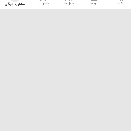
خانه
‌‌ تور‌ها
‌هتل‌ها
واتس‌اپ
مشاوره رایگان
آژانس پلیکان پرواز با ارائه‌ی بهترین تورهای داخلی و خارجی،
خدمات رزرو هتل، بلیت هواپیما و پشتیبانی ۲۴ ساعته، همراه
مطمئن سفرهای شماست. ما با تجربه، دقت و تعهد، لحظه‌هایی
خاطره‌ساز برایتان رقم می‌زنیم.
تهران خیابان مطهری نرسیده به تقاطع سهروردی پلاک 97
واحد 7
02188174000
pelicanparvaz.asia@yahoo.com