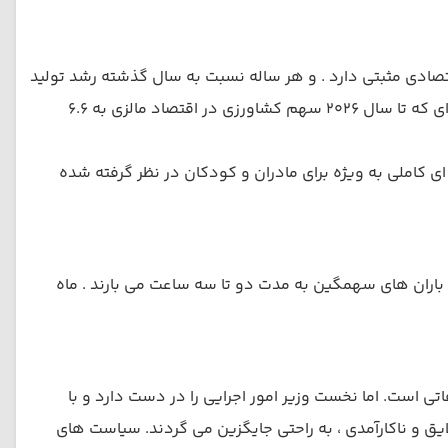
چشم انداز اقتصادی مثبتی دارد . و هر ساله نسبت به سال گذشته رشد تولید
ناخالص ملی آن افزایش میابد. به جز بخش تولیدات صنعتی ، در بخش کشاورزی برنامه ریزی های مثبتی انجام پذیرفته است. به گونه ای که تا سال 2026 سهم کشاورزی در اقتصاد مالزی به 6.6
ی کاملی به ویژه برای مادران و کودکان در نظر گرفته شده
م و مرطوب است . متوسط دما 30 درجه است و در فصول بارانی ، باران های سهمگین به مدت دو تا سه ساعت می بارند . ماه
 است. اما نخست وزیر امور اجرایی را در دست دارد و با
 و ناکارآمدی ، به راحتی جایگزین می گردند. سیاست های