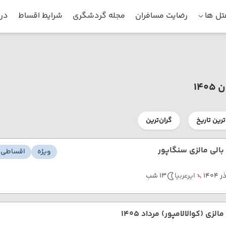
ل ها
رضایت مسافران
مجله گردشگری
شرایط اقساط
درب
14
ترین تاریخ
گران‌ترین
 بالی مالزی سنگاپور
ویژه
اقساطی
ر 1404
ایرعربیا
13 شب
مالزی (کوالالامپور) مرداد 1405