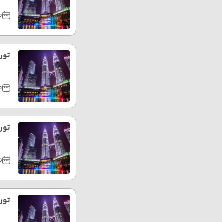
مر
تور 
مه
تور 
شه
تور 