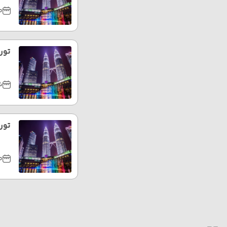
مر
تور 
شه
تور 
مه