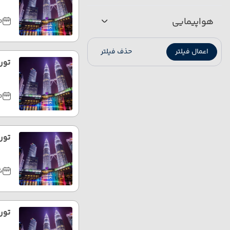
هواپیمایی
مر
اعمال فیلتر
حذف فیلتر
تور 
مه
تور 
شه
تور 