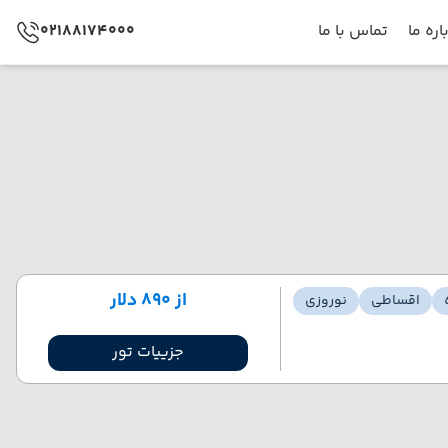
اره ما
تماس با ما
02188174000
از ۸۹۰ دلار
اقساطی
نوروزی
جزییات تور