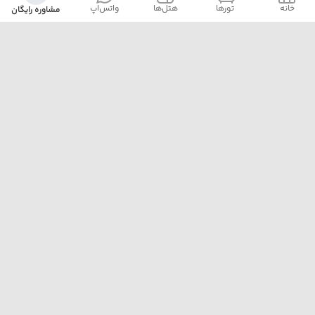
خانه
‌‌ تور‌ها
‌هتل‌ها
واتس‌اپ
مشاوره رایگان
آژانس پلیکان پرواز با ارائه‌ی بهترین تورهای داخلی و خارجی،
خدمات رزرو هتل، بلیت هواپیما و پشتیبانی ۲۴ ساعته، همراه
مطمئن سفرهای شماست. ما با تجربه، دقت و تعهد، لحظه‌هایی
خاطره‌ساز برایتان رقم می‌زنیم.
تهران خیابان مطهری نرسیده به تقاطع سهروردی پلاک 97
واحد 7
02188174000
pelicanparvaz.asia@yahoo.com