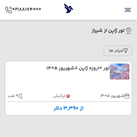
02188174000
تور ژاپن از شیراز
فیلتر ها
تور 10روزه ژاپن 8شهریور 1405
شهریور 1405
ترکیش
9 شب
از ۳٬۳۹۰ دلار