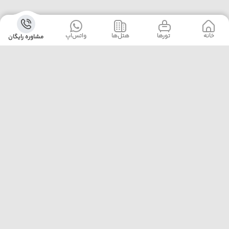
خانه
‌‌ تور‌ها
‌هتل‌ها
واتس‌اپ
مشاوره رایگان
آژانس پلیکان پرواز با ارائه‌ی بهترین تورهای داخلی و خارجی،
خدمات رزرو هتل، بلیت هواپیما و پشتیبانی ۲۴ ساعته، همراه
مطمئن سفرهای شماست. ما با تجربه، دقت و تعهد، لحظه‌هایی
خاطره‌ساز برایتان رقم می‌زنیم.
تهران خیابان مطهری نرسیده به تقاطع سهروردی پلاک 97
واحد 7
02188174000
pelicanparvaz.asia@yahoo.com