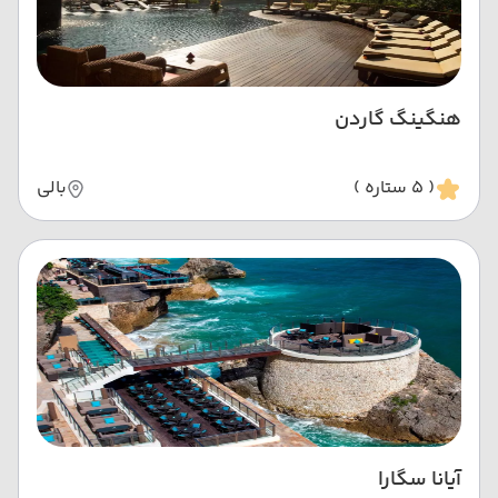
هنگینگ گاردن
( 5 ستاره )
بالی
آیانا سگارا