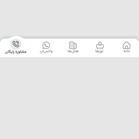
خانه
‌‌ تور‌ها
‌هتل‌ها
واتس‌اپ
مشاوره رایگان
آژانس پلیکان پرواز با ارائه‌ی بهترین تورهای داخلی و خارجی،
خدمات رزرو هتل، بلیت هواپیما و پشتیبانی ۲۴ ساعته، همراه
مطمئن سفرهای شماست. ما با تجربه، دقت و تعهد، لحظه‌هایی
خاطره‌ساز برایتان رقم می‌زنیم.
تهران خیابان مطهری نرسیده به تقاطع سهروردی پلاک 97
واحد 7