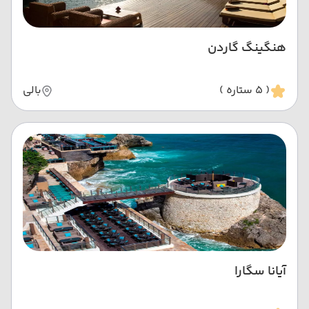
هنگینگ گاردن
( 5 ستاره )
بالی
آیانا سگارا