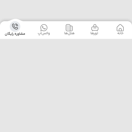
خانه
‌‌ تور‌ها
‌هتل‌ها
واتس‌اپ
مشاوره رایگان
آژانس پلیکان پرواز با ارائه‌ی بهترین تورهای داخلی و خارجی،
خدمات رزرو هتل، بلیت هواپیما و پشتیبانی ۲۴ ساعته، همراه
مطمئن سفرهای شماست. ما با تجربه، دقت و تعهد، لحظه‌هایی
خاطره‌ساز برایتان رقم می‌زنیم.
تهران خیابان مطهری نرسیده به تقاطع سهروردی پلاک 97
واحد 7
02188174000
pelicanparvaz.asia@yahoo.com