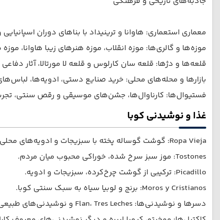
جاذبه‌های تاریخی و فرهنگی
معماری استعماری: هاوانا و ترینیداد با بناهای دوران اسپانیایی
موزه‌ها و گالری‌ها: موزه انقلاب، موزه هنرهای زیبا هاوانا، مو
قلعه‌ها و دژها: قلعه سان کارلوس و قلعه لا مورتالا، آثار دفاعی 
بازارها و محله‌های محلی: خرید صنایع دستی، ادویه‌ها، لباس‌ه
فستیوال‌ها: کارناوال‌ها، جشن‌های موسیقی و رقص سنتی، تجربه
غذا و نوشیدنی کوبا
Ropa Vieja: گوشت گوساله پخته با سبزیجات و ادویه‌های محلی.
Tostones: موز سبز سرخ شده، خوراکی محبوب میان مردم.
Picadillo: ترکیبی از گوشت چرخ‌کرده، سبزیجات و ادویه.
Moros y Cristianos: برنج و لوبیا سیاه به سبک سنتی کوبا.
دسرها و نوشیدنی‌ها: Flan، Tres Leches و نوشیدنی‌های طبیعی از میوه‌های گرمسیری.
کاکتِیل‌ها: موخیتو، کیوبا لیبره و دیگر نوشیدنی‌های معروف کارا