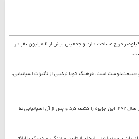
کوبا بزرگ‌ترین جزیره کارائیب است و با دریای کارائیب، خلیج مکزیک و اقیانوس اطلس احاطه شده است. این کشور حدود ۱٫۱ میلیون کیلومتر مربع مساحت دارد و جمعیتی بیش از ۱۱ میلیون نفر در
طبیعت‌دوست است. فرهنگ کوبا ترکیبی از تأثیرات اسپانیایی،
کوبا تاریخ پیچیده‌ای دارد که از تمدن‌های بومی تا دوران استعمار اسپانیا و تحولات سیاسی مدرن را شامل می‌شود. کریستف کلمب در سال ۱۴۹۲ این جزیره را کشف کرد و پس از آن اسپانیایی‌ها
 و سینما نیز جلوه‌ای از تاریخ و زندگی مردم کوبا ارائه