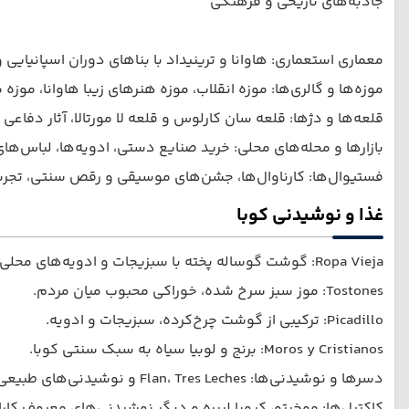
جاذبه‌های تاریخی و فرهنگی
معماری استعماری: هاوانا و ترینیداد با بناهای دوران اسپانیایی
موزه‌ها و گالری‌ها: موزه انقلاب، موزه هنرهای زیبا هاوانا، مو
قلعه‌ها و دژها: قلعه سان کارلوس و قلعه لا مورتالا، آثار دفاعی 
بازارها و محله‌های محلی: خرید صنایع دستی، ادویه‌ها، لباس‌ه
فستیوال‌ها: کارناوال‌ها، جشن‌های موسیقی و رقص سنتی، تجربه
غذا و نوشیدنی کوبا
Ropa Vieja: گوشت گوساله پخته با سبزیجات و ادویه‌های محلی.
Tostones: موز سبز سرخ شده، خوراکی محبوب میان مردم.
Picadillo: ترکیبی از گوشت چرخ‌کرده، سبزیجات و ادویه.
Moros y Cristianos: برنج و لوبیا سیاه به سبک سنتی کوبا.
دسرها و نوشیدنی‌ها: Flan، Tres Leches و نوشیدنی‌های طبیعی از میوه‌های گرمسیری.
کاکتِیل‌ها: موخیتو، کیوبا لیبره و دیگر نوشیدنی‌های معروف کارا