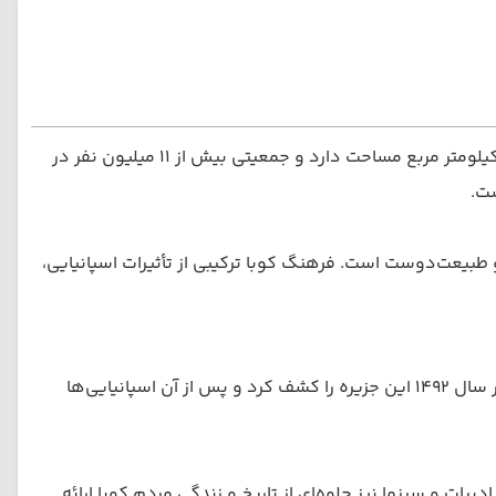
کوبا بزرگ‌ترین جزیره کارائیب است و با دریای کارائیب، خلیج مکزیک و اقیانوس اطلس احاطه شده است. این کشور حدود ۱٫۱ میلیون کیلومتر مربع مساحت دارد و جمعیتی بیش از ۱۱ میلیون نفر در
طبیعت‌دوست است. فرهنگ کوبا ترکیبی از تأثیرات اسپانیایی،
کوبا تاریخ پیچیده‌ای دارد که از تمدن‌های بومی تا دوران استعمار اسپانیا و تحولات سیاسی مدرن را شامل می‌شود. کریستف کلمب در سال ۱۴۹۲ این جزیره را کشف کرد و پس از آن اسپانیایی‌ها
 و سینما نیز جلوه‌ای از تاریخ و زندگی مردم کوبا ارائه