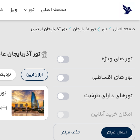
صفحه اصلی
تور
ویزا
هت
صفحه اصلی
تور
تور آذربایجان
تور آذربایجان از تبریز
تور آذربایجان عا
تور های ویژه
ارزان‌ترین
نزدیک‌
تور های اقساطـی
تور 4روزه آذربایجان (باکو) تابستا
تورهای دارای ظرفیت
مر
امکان خرید آنلاین
اعمال فیلتر
حذف فیلتر