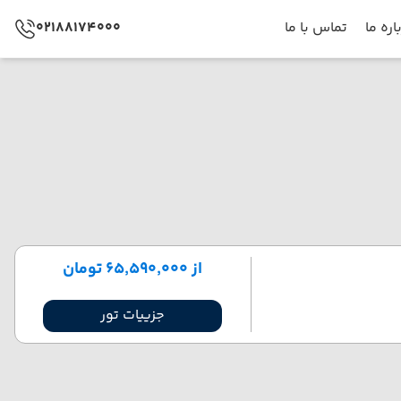
اره ما
تماس با ما
02188174000
از ۶۵٬۵۹۰٬۰۰۰ تومان
جزییات تور