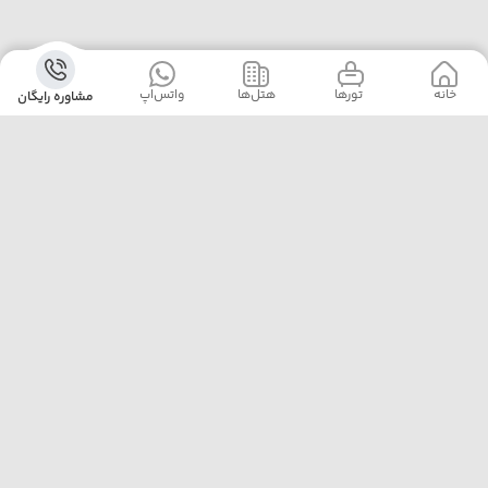
خانه
‌‌ تور‌ها
‌هتل‌ها
واتس‌اپ
مشاوره رایگان
آژانس پلیکان پرواز با ارائه‌ی بهترین تورهای داخلی و خارجی،
خدمات رزرو هتل، بلیت هواپیما و پشتیبانی ۲۴ ساعته، همراه
مطمئن سفرهای شماست. ما با تجربه، دقت و تعهد، لحظه‌هایی
خاطره‌ساز برایتان رقم می‌زنیم.
تهران خیابان مطهری نرسیده به تقاطع سهروردی پلاک 97
واحد 7
02188174000
pelicanparvaz.asia@yahoo.com