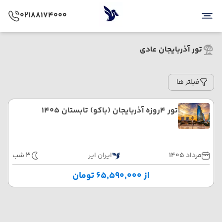
02188174000
تور آذربایجان عادی
فیلتر ها
تور 4روزه آذربایجان (باکو) تابستان 1405
مرداد 1405
ایران ایر
3 شب
از ۶۵٬۵۹۰٬۰۰۰ تومان