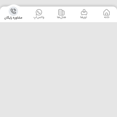
خانه
‌‌ تور‌ها
‌هتل‌ها
واتس‌اپ
مشاوره رایگان
آژانس پلیکان پرواز با ارائه‌ی بهترین تورهای داخلی و خارجی،
خدمات رزرو هتل، بلیت هواپیما و پشتیبانی ۲۴ ساعته، همراه
مطمئن سفرهای شماست. ما با تجربه، دقت و تعهد، لحظه‌هایی
خاطره‌ساز برایتان رقم می‌زنیم.
تهران خیابان مطهری نرسیده به تقاطع سهروردی پلاک 97
واحد 7
02188174000
pelicanparvaz.asia@yahoo.com