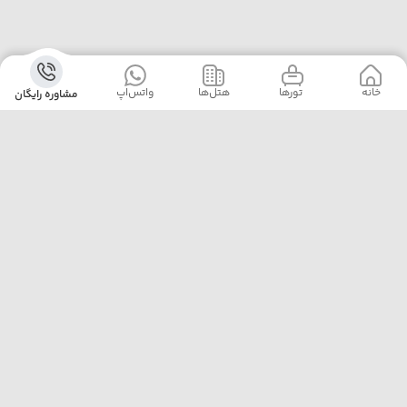
خانه
‌‌ تور‌ها
‌هتل‌ها
واتس‌اپ
مشاوره رایگان
آژانس پلیکان پرواز با ارائه‌ی بهترین تورهای داخلی و خارجی،
خدمات رزرو هتل، بلیت هواپیما و پشتیبانی ۲۴ ساعته، همراه
مطمئن سفرهای شماست. ما با تجربه، دقت و تعهد، لحظه‌هایی
خاطره‌ساز برایتان رقم می‌زنیم.
تهران خیابان مطهری نرسیده به تقاطع سهروردی پلاک 97
واحد 7
02188174000
pelicanparvaz.asia@yahoo.com