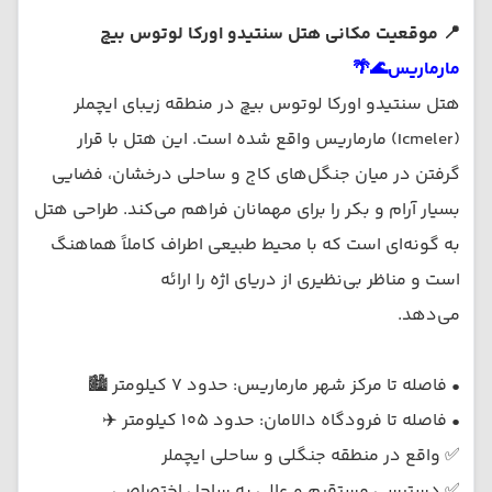
📍 موقعیت مکانی هتل سنتیدو اورکا لوتوس بیچ
مارماریس🌊🌴
هتل سنتیدو اورکا لوتوس بیچ در منطقه زیبای ایچملر
(Icmeler) مارماریس واقع شده است. این هتل با قرار
گرفتن در میان جنگل‌های کاج و ساحلی درخشان، فضایی
بسیار آرام و بکر را برای مهمانان فراهم می‌کند. طراحی هتل
به گونه‌ای است که با محیط طبیعی اطراف کاملاً هماهنگ
است و مناظر بی‌نظیری از دریای اژه را ارائه
می‌دهد.
• فاصله تا مرکز شهر مارماریس: حدود ۷ کیلومتر 🏙️
• فاصله تا فرودگاه دالامان: حدود ۱۰۵ کیلومتر ✈️
✅ واقع در منطقه جنگلی و ساحلی ایچملر
✅ دسترسی مستقیم و عالی به ساحل اختصاصی